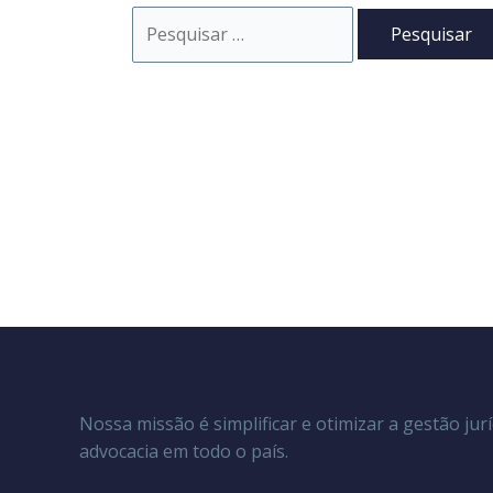
Pesquisar
por:
Nossa missão é simplificar e otimizar a gestão jurí
advocacia em todo o país.