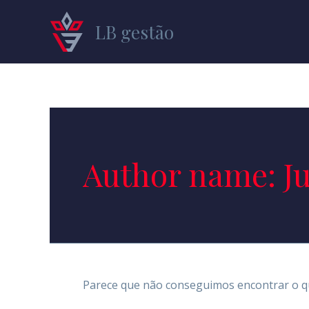
Ir
para
LB gestão
o
conteúdo
Author name: Ju
Parece que não conseguimos encontrar o qu