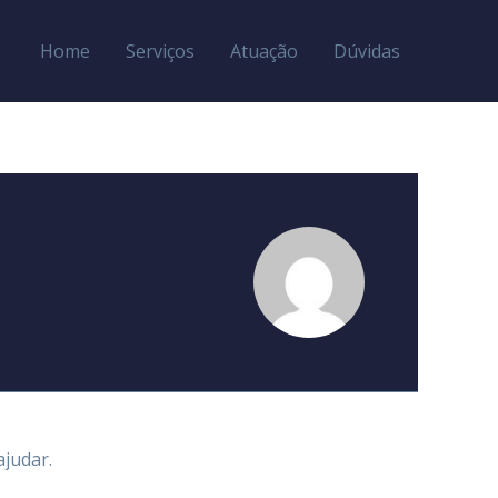
Home
Serviços
Atuação
Dúvidas
judar.