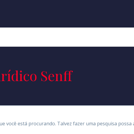
rídico Senff
e você está procurando. Talvez fazer uma pesquisa possa a